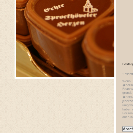
Bestät
*Pflicht
Wenn Si
�bersen
Beantwo
grunds�
�bertra
jederze
umgehe
haben o
Person 
auch i