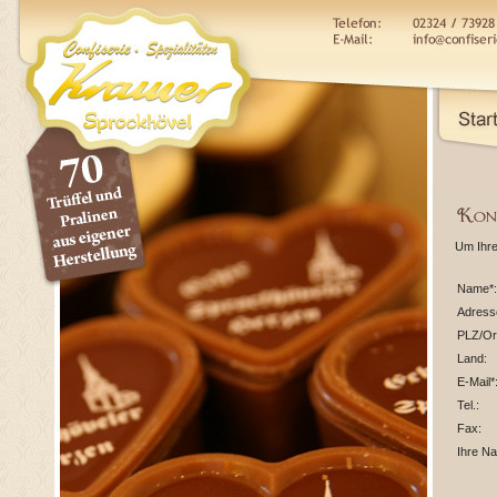
Um Ihre
Name*:
Adress
PLZ/Or
Land:
E-Mail*
Tel.:
Fax:
Ihre Na