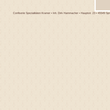
Confiserie Spezialitäten Kramer • Inh. Dirk Hammacher • Hauptstr. 23 • 45549 Spr